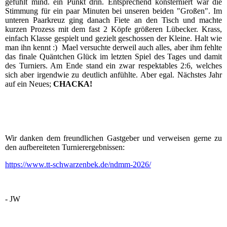
gefühlt mind. ein Punkt drin. Entsprechend konsterniert war die
Stimmung für ein paar Minuten bei unseren beiden "Großen". Im
unteren Paarkreuz ging danach Fiete an den Tisch und machte
kurzen Prozess mit dem fast 2 Köpfe größeren Lübecker. Krass,
einfach Klasse gespielt und gezielt geschossen der Kleine. Halt wie
man ihn kennt :) Mael versuchte derweil auch alles, aber ihm fehlte
das finale Quäntchen Glück im letzten Spiel des Tages und damit
des Turniers. Am Ende stand ein zwar respektables 2:6, welches
sich aber irgendwie zu deutlich anfühlte. Aber egal. Nächstes Jahr
auf ein Neues;
CHACKA!
Wir danken dem freundlichen Gastgeber und verweisen gerne zu
den aufbereiteten Turnierergebnissen:
https://www.tt-schwarzenbek.de/ndmm-2026/
- JW