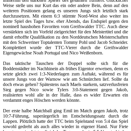
immerhin den stärksten Spieler des gesamten Turniers. Glücklicher
Weise stelle uns nur Kurt das ein oder andere Bein, denn auf den
weiteren Positionen gelang es unseren Jungs sich letztlich stark
durchzusetzen. Mit einem 6:3 stürmte Nord-West also weiter ins
letzte Spiel des Tages bzw. eher Abends, das Endspiel gegen den
nominell haushohen Favoriten vom Greifswalder TTC. Auch diese
verstärkten sich im Vorfeld zielgerichtet für den Meistertitel und die
damit erhoffte Qualifikation zu den Norddeutschen Meisterschaften
mit den Schweriner Toptalenten Tommy Pohl und Jacob Schneider.
Komplettiert wurde der TTC-Vierer durch die Greifswalder
Eigengewächse Noah Portugal und Nico Weißenborn.
Das taktische Tauschen der Doppel sollte sich für die
Boddenstädter im Nachhinein als frühes Eigentor erweisen, denn es
setzte gleich zwei 1:3-Niederlagen zum Auftakt, während es für
unsere Jungs von der Warnow wie am Schnürchen lief. Sollte da
doch etwas gehen? Spätestens nach Maels starkem, satzverlusfreien
Sieg gegen Nico sowie Tylers 3:0-Statement gegen Jakob,
realisierten wohl alle in der Halle, dass es wider Erwarten ein
verdammt enges Höschen werden könnte.
Der erste halbe Matchball ging Emil im Match gegen Jakob, trotz
10:7-Führung, superärgerlich im Entscheidungssatz durch die
Lappen. Plötzlich hatte der TTC beim Spielstand von 5:4 das Spiel
sowohl gedreht als auch alles wieder in eigener Hand. Nur Fiete