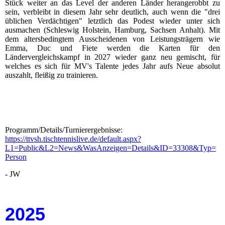
Stück weiter an das Level der anderen Länder herangerobbt zu
sein, verbleibt in diesem Jahr sehr deutlich, auch wenn die "drei
üblichen Verdächtigen" letztlich das Podest wieder unter sich
ausmachen (Schleswig Holstein, Hamburg, Sachsen Anhalt). Mit
dem altersbedingtem Ausscheidenen von Leistungsträgern wie
Emma, Duc und Fiete werden die Karten für den
Ländervergleichskampf in 2027 wieder ganz neu gemischt, für
welches es sich für MV's Talente jedes Jahr aufs Neue absolut
auszahlt, fleißig zu trainieren.
Programm/Details/Turnierergebnisse:
https://ttvsh.tischtennislive.de/default.aspx?
L1=Public&L2=News&WasAnzeigen=Details&ID=33308&Typ=
Person
- JW
2025