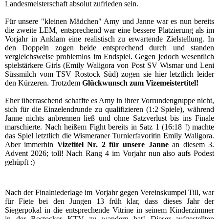
Landesmeisterschaft absolut zufrieden sein.
Für unsere "kleinen Mädchen" Amy und Janne war es nun bereits
die zweite LEM, entsprechend war eine bessere Platzierung als im
Vorjahr in Anklam eine realistisch zu erwartende Zielstellung. In
den Doppeln zogen beide entsprechend durch und standen
vergleichsweise problemlos im Endspiel. Gegen jedoch wesentlich
spielstärkere Girls (Emily Waligora von Post SV Wismar und Leni
Süssmilch vom TSV Rostock Süd) zogen sie hier letztlich leider
den Kürzeren. Trotzdem
Glückwunsch zum Vizemeistertitel!
Eher überraschend schaffte es Amy in ihrer Vorrundengruppe nicht,
sich für die Einzelendrunde zu qualifizieren (1:2 Spiele), während
Janne nichts anbrennen ließ und ohne Satzverlust bis ins Finale
marschierte. Nach heißem Fight bereits in Satz 1 (16:18 !) machte
das Spiel letztlich die Wismeraner Turnierfavoritin Emily Waligora.
Aber immerhin
Vizetitel Nr. 2 für unsere Janne
an diesem 3.
Advent 2026; toll! Nach Rang 4 im Vorjahr nun also aufs Podest
gehüpft :)
Nach der Finalniederlage im Vorjahr gegen Vereinskumpel Till, war
für Fiete bei den Jungen 13 früh klar, dass dieses Jahr der
Siegerpokal in die entsprechende Vitrine in seinem Kinderzimmer
in der Rostocker KTV zu wandern hat! Dieser aufgestellten