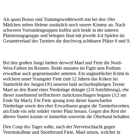
Als quasi Bonus und Trainingswettbewerb trat bei den 19er
Mädchen neben Helene zusätzlich noch unsere Kimmy an.
Nach
schweren Vorrundengruppen traffen sich beide in der unteren
Platzierungsgruppe und belegten final mit jeweile 4:4 Spielen im
Gesamtverlauf des Turniers die durchweg achtbaren Plätze 8 und 9.
Bei den großen Jungs hielten derweil Mael und Fiete die Nord-
West-Farben im Rennen. Beide mussten im Fight ums Podium
erwartbar auch gegeneinander antreten. Ein unglaublicher Krimi in
welchem unser Youngster Fiete (mit 12 Jahren das Küken im
Starterfeld der Jungen19!) unseren bald sechzehnjährigen Teenie
Mael an den Rand einer Niederlage drängte (2:0-Satzführung), ehe
dieser zunehmend treffsicherer zurückzuschlagen begann (3:2 am
Ende für Mael). Für Fiete sprang trotz dieser haarscharfen
Niederlage sowie den eher Erwartbaren gegen die Turnierfavoriten,
am Ende ein sehr solider vierter Platz heraus. Gegen den Rest der
älteren Starter konnte er immerhin souverän die Oberhand behalten.
Den Coup des Tages sollte, nach der Nervenschlacht gegen
Vereinskollege und Sportfreund Fiete, Mael setzen, welcher in