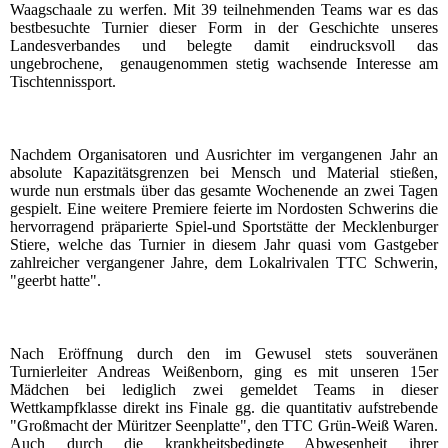
Waagschaale zu werfen. Mit 39 teilnehmenden Teams war es das
bestbesuchte Turnier dieser Form in der Geschichte unseres
Landesverbandes und belegte damit eindrucksvoll das
ungebrochene, genaugenommen stetig wachsende Interesse am
Tischtennissport.
Nachdem Organisatoren und Ausrichter im vergangenen Jahr an
absolute Kapazitätsgrenzen bei Mensch und Material stießen,
wurde nun erstmals über das gesamte Wochenende an zwei Tagen
gespielt. Eine weitere Premiere feierte im Nordosten Schwerins die
hervorragend präparierte Spiel-und Sportstätte der Mecklenburger
Stiere, welche das Turnier in diesem Jahr quasi vom Gastgeber
zahlreicher vergangener Jahre, dem Lokalrivalen TTC Schwerin,
"geerbt hatte".
Nach Eröffnung durch den im Gewusel stets souveränen
Turnierleiter Andreas Weißenborn, ging es mit unseren 15er
Mädchen bei lediglich zwei gemeldet Teams in dieser
Wettkampfklasse direkt ins Finale gg. die quantitativ aufstrebende
"Großmacht der Müritzer Seenplatte", den TTC Grün-Weiß Waren.
Auch durch die krankheitsbedingte Abwesenheit ihrer