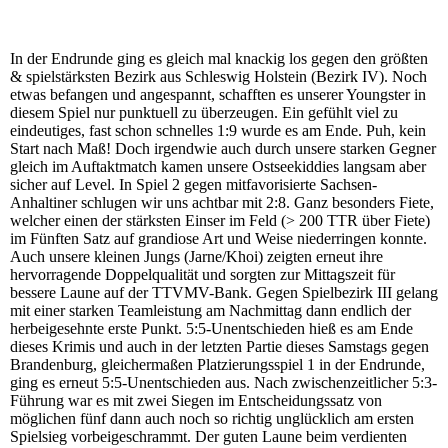
In der Endrunde ging es gleich mal knackig los gegen den größten
& spielstärksten Bezirk aus Schleswig Holstein (Bezirk IV). Noch
etwas befangen und angespannt, schafften es unserer Youngster in
diesem Spiel nur punktuell zu überzeugen. Ein gefühlt viel zu
eindeutiges, fast schon schnelles 1:9 wurde es am Ende. Puh, kein
Start nach Maß! Doch irgendwie auch durch unsere starken Gegner
gleich im Auftaktmatch kamen unsere Ostseekiddies langsam aber
sicher auf Level. In Spiel 2 gegen mitfavorisierte Sachsen-
Anhaltiner schlugen wir uns achtbar mit 2:8. Ganz besonders Fiete,
welcher einen der stärksten Einser im Feld (> 200 TTR über Fiete)
im Fünften Satz auf grandiose Art und Weise niederringen konnte.
Auch unsere kleinen Jungs (Jarne/Khoi) zeigten erneut ihre
hervorragende Doppelqualität und sorgten zur Mittagszeit für
bessere Laune auf der TTVMV-Bank. Gegen Spielbezirk III gelang
mit einer starken Teamleistung am Nachmittag dann endlich der
herbeigesehnte erste Punkt. 5:5-Unentschieden hieß es am Ende
dieses Krimis und auch in der letzten Partie dieses Samstags gegen
Brandenburg, gleichermaßen Platzierungsspiel 1 in der Endrunde,
ging es erneut 5:5-Unentschieden aus. Nach zwischenzeitlicher 5:3-
Führung war es mit zwei Siegen im Entscheidungssatz von
möglichen fünf dann auch noch so richtig unglücklich am ersten
Spielsieg vorbeigeschrammt. Der guten Laune beim verdienten