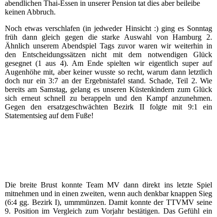
abendlichen Thai-Essen in unserer Pension tat dies aber beileibe
keinen Abbruch.
Noch etwas verschlafen (in jedweder Hinsicht :) ging es Sonntag
früh dann gleich gegen die starke Auswahl von Hamburg 2.
Ähnlich unserem Abendspiel Tags zuvor waren wir weiterhin in
den Entscheidungssätzen nicht mit dem notwendigen Glück
gesegnet (1 aus 4). Am Ende spielten wir eigentlich super auf
Augenhöhe mit, aber keiner wusste so recht, warum dann letztlich
doch nur ein 3:7 an der Ergebnistafel stand. Schade, Teil 2. Wie
bereits am Samstag, gelang es unseren Küstenkindern zum Glück
sich erneut schnell zu berappeln und den Kampf anzunehmen.
Gegen den ersatzgeschwächten Bezirk II folgte mit 9:1 ein
Statementsieg auf dem Fuße!
Die breite Brust konnte Team MV dann direkt ins letzte Spiel
mitnehmen und in einen zweiten, wenn auch denkbar knappen Sieg
(6:4 gg. Bezirk I), ummmünzen. Damit konnte der TTVMV seine
9. Position im Vergleich zum Vorjahr bestätigen. Das Gefühl ein