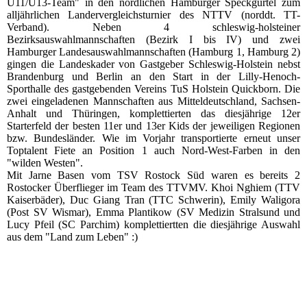
U11/U13-Team" in den nördlichen Hamburger Speckgürtel zum
alljährlichen Landervergleichsturnier des NTTV (norddt. TT-
Verband). Neben 4 schleswig-holsteiner
Bezirksauswahlmannschaften (Bezirk I bis IV) und zwei
Hamburger Landesauswahlmannschaften (Hamburg 1, Hamburg 2)
gingen die Landeskader von Gastgeber Schleswig-Holstein nebst
Brandenburg und Berlin an den Start in der Lilly-Henoch-
Sporthalle des gastgebenden Vereins TuS Holstein Quickborn. Die
zwei eingeladenen Mannschaften aus Mitteldeutschland, Sachsen-
Anhalt und Thüringen, komplettierten das diesjährige 12er
Starterfeld der besten 11er und 13er Kids der jeweiligen Regionen
bzw. Bundesländer. Wie im Vorjahr transportierte erneut unser
Toptalent Fiete an Position 1 auch Nord-West-Farben in den
"wilden Westen".
Mit Jarne Basen vom TSV Rostock Süd waren es bereits 2
Rostocker Überflieger im Team des TTVMV. Khoi Nghiem (TTV
Kaiserbäder), Duc Giang Tran (TTC Schwerin), Emily Waligora
(Post SV Wismar), Emma Plantikow (SV Medizin Stralsund und
Lucy Pfeil (SC Parchim) komplettiertten die diesjährige Auswahl
aus dem "Land zum Leben" :)