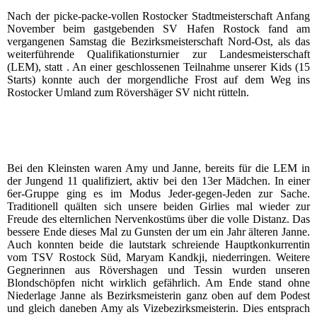
Nach der picke-packe-vollen Rostocker Stadtmeisterschaft Anfang
November beim gastgebenden SV Hafen Rostock fand am
vergangenen Samstag die Bezirksmeisterschaft Nord-Ost, als das
weiterführende Qualifikationsturnier zur Landesmeisterschaft
(LEM), statt . An einer geschlossenen Teilnahme unserer Kids (15
Starts) konnte auch der morgendliche Frost auf dem Weg ins
Rostocker Umland zum Rövershäger SV nicht rütteln.
Bei den Kleinsten waren Amy und Janne, bereits für die LEM in
der Jungend 11 qualifiziert, aktiv bei den 13er Mädchen. In einer
6er-Gruppe ging es im Modus Jeder-gegen-Jeden zur Sache.
Traditionell quälten sich unsere beiden Girlies mal wieder zur
Freude des elternlichen Nervenkostüms über die volle Distanz. Das
bessere Ende dieses Mal zu Gunsten der um ein Jahr älteren Janne.
Auch konnten beide die lautstark schreiende Hauptkonkurrentin
vom TSV Rostock Süd, Maryam Kandkji, niederringen. Weitere
Gegnerinnen aus Rövershagen und Tessin wurden unseren
Blondschöpfen nicht wirklich gefährlich. Am Ende stand ohne
Niederlage Janne als Bezirksmeisterin ganz oben auf dem Podest
und gleich daneben Amy als Vizebezirksmeisterin. Dies entsprach