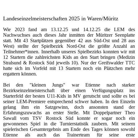
Landeseinzelmeisterschaften 2025 in Waren/Müritz
Wie 2023 fand am 13.12.25 und 14.12.25 die LEM des
Nachwuchses auch dieses Jahr inmitten der Müritzer Seenplatte
statt. Mit 43 Startplätzen gegenüber 42 aus Süd-Ost und 28 aus
West) stellte der Spielbezirk Nord-Ost die größte Anzahl an
Teilnehmer*innen. Innerhalb unseres Spielbezirks konnten wir mit
12 Startern die zahlreichsten Kids an den Start bringen (Medizin
Stralsund & Rostock Süd jeweils 10). Nur der Greifswalder TTC
hatte sich im Vorfeld mit 13 Startern noch ein Plätzchen mehr
ergattern können.
Bei den "kleinen Jungs" war Etienne nach starker
Bezirkseinzelmeisterschaft über einen Verfügungsplatz ins
Starterfeld der besten U11-Kids in MV gerutscht und sollte es bei
seiner LEM-Premiere entsprechend schwer haben. In den Einzeln
gelang ihm ein Satzgewinn, doch ansonsten stand der
Erfahrungszuwachs an erster Stelle. Mit Doppelpartner Theo
Sawall vom TSV Rostock Süd konnte er sogar noch ein
gewonnenes Spiel in die Turnierstatistik zaubern. Mit seinem
spielerischen Gesamtergebnis am Ende des Tages können sowohl
Etienne als auch das Trainerteam für seine erste