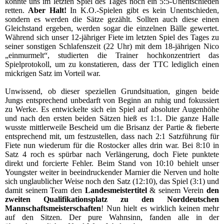
konnte uns im letzten Spiel des Tages noch ein 5:5-Unentschieden
retten.
Aber Halt!
In K.O.-Spielen gibt es kein Unentschieden,
sondern es werden die Sätze gezählt. Sollten auch diese einen
Gleichstand ergeben, werden sogar die einzelnen Bälle gewertet.
Während sich unser 12-jähriger Fiete im letzten Spiel des Tages zu
seiner sonstigen Schlafenszeit (22 Uhr) mit dem 18-jährigen Nico
„einmurmelt“, studierten die Trainer hochkonzentriert das
Spielprotokoll, um zu konstatieren, dass der TTC lediglich einen
mickrigen Satz im Vorteil war.
Unwissend, ob dieser speziellen Grundsituation, gingen beide
Jungs entsprechend unbedarft von Beginn an ruhig und fokussiert
zu Werke. Es entwickelte sich ein Spiel auf absoluter Augenhöhe
und nach den ersten beiden Sätzen hieß es 1:1. Die ganze Halle
wusste mittlerweile Bescheid um die Brisanz der Partie & fieberte
entsprechend mit, um festzustellen, dass nach 2:1 Satzführung für
Fiete nun wiederum für die Rostocker alles drin war. Bei 8:10 in
Satz 4 roch es spürbar nach Verlängerung, doch Fiete punktete
direkt und forcierte Fehler. Beim Stand von 10:10 behielt unser
Youngster weiter in beeindruckender Marnier die Nerven und holte
sich unglaublicher Weise noch den Satz (12:10), das Spiel (3:1) und
damit seinem Team den
Landesmeistertitel
& seinem Verein
den
zweiten Qualifikationsplatz zu den Norddeutschen
Mannschaftsmeisterschaften
! Nun hielt es wirklich keinen mehr
auf den Sitzen. Der pure Wahnsinn, fanden alle in der