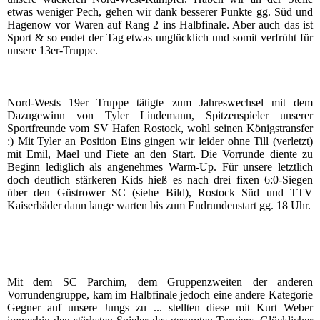
etwas weniger Pech, gehen wir dank besserer Punkte gg. Süd und
Hagenow vor Waren auf Rang 2 ins Halbfinale. Aber auch das ist
Sport & so endet der Tag etwas unglücklich und somit verfrüht für
unsere 13er-Truppe.
Nord-Wests 19er Truppe tätigte zum Jahreswechsel mit dem
Dazugewinn von Tyler Lindemann, Spitzenspieler unserer
Sportfreunde vom SV Hafen Rostock, wohl seinen Königstransfer
:) Mit Tyler an Position Eins gingen wir leider ohne Till (verletzt)
mit Emil, Mael und Fiete an den Start. Die Vorrunde diente zu
Beginn lediglich als angenehmes Warm-Up. Für unsere letztlich
doch deutlich stärkeren Kids hieß es nach drei fixen 6:0-Siegen
über den Güstrower SC (siehe Bild), Rostock Süd und TTV
Kaiserbäder dann lange warten bis zum Endrundenstart gg. 18 Uhr.
Mit dem SC Parchim, dem Gruppenzweiten der anderen
Vorrundengruppe, kam im Halbfinale jedoch eine andere Kategorie
Gegner auf unsere Jungs zu ... stellten diese mit Kurt Weber