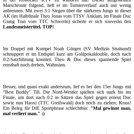
Marschroute folgend, ließ er im Turnierverlauf auch nur wenig
anbrennen. Mit zwei 3:1 Siegen über die stärkeren Jungs in dieser
AK (im Halbfinale Theo Jonas vom TTSV Anklam, im Finale Duc
Giang Tran vom TTC Schwerin) sicherte er sich souverän den
Landesmeistertitel, TOP!
Im Doppel mit Kumpel Noah Gürgen (SV Medizin Stralsund)
schnuppert er im Endspiel kurz am Goldpokaldouble, doch nach
0:2-Satzführung konnten Theo & Duc dieses spannende Spiel
ernsthaft noch drehen, Wahnsinn.
Besser, und quasi exakt andersrum, lief es bei den 15er Jungs mit
"Best Buddy" Till. Die Nord-Westler spielten sich stark bis ins
Finale, um dort nach 0:2 in Sätzen das Spiel gegen erneut Duc
sowie nun Haoxi (TTC Greifswald) doch noch zu ziehen; Krass!
Ein Beleg für DIE Sportphrase schlechthin:
"Mal gewinnt man,
mal verliert man." :)