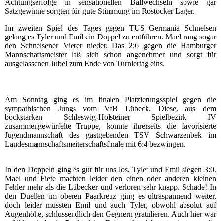
Achtungserfolge in sensationellen Ballwechseln sowie gar
Satzgewinne sorgten für gute Stimmung im Rostocker Lager.
Im zweiten Spiel des Tages gegen TUS Germania Schnelsen
gelang es Tyler und Emil ein Doppel zu entführen. Mael rang sogar
den Schnelsener Vierer nieder. Das 2:6 gegen die Hamburger
Mannschaftsmeister laß sich schon angenehmer und sorgt für
ausgelassenen Jubel zum Ende von Turniertag eins.
Am Sonntag ging es im finalen Platzierungsspiel gegen die
sympathischen Jungs vom VfB Lübeck. Diese, aus dem
bockstarken Schleswig-Holsteiner Spielbezirk IV
zusammengewürfelte Truppe, konnte ihrerseits die favorisierte
Jugendmannschaft des gastgebenden TSV Schwarzenbek im
Landesmannschaftsmeiterschaftsfinale mit 6:4 bezwingen.
In den Doppeln ging es gut für uns los, Tyler und Emil siegen 3:0.
Mael und Fiete machten leider den einen oder anderen kleinen
Fehler mehr als die Lübecker und verloren sehr knapp. Schade! In
den Duellen im oberen Paarkreuz ging es ultraspannend weiter,
doch leider mussten Emil und auch Tyler, obwohl absolut auf
Augenhöhe, schlussendlich den Gegnern gratulieren. Auch hier war