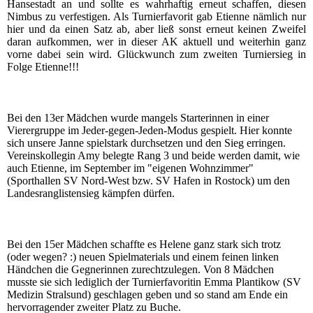
Hansestadt an und sollte es wahrhaftig erneut schaffen, diesen
Nimbus zu verfestigen. Als Turnierfavorit gab Etienne nämlich nur
hier und da einen Satz ab, aber ließ sonst erneut keinen Zweifel
daran aufkommen, wer in dieser AK aktuell und weiterhin ganz
vorne dabei sein wird. Glückwunch zum zweiten Turniersieg in
Folge Etienne!!!
Bei den 13er Mädchen wurde mangels Starterinnen in einer
Vierergruppe im Jeder-gegen-Jeden-Modus gespielt. Hier konnte
sich unsere Janne spielstark durchsetzen und den Sieg erringen.
Vereinskollegin Amy belegte Rang 3 und beide werden damit, wie
auch Etienne, im September im "eigenen Wohnzimmer"
(Sporthallen SV Nord-West bzw. SV Hafen in Rostock) um den
Landesranglistensieg kämpfen dürfen.
Bei den 15er Mädchen schaffte es Helene ganz stark sich trotz
(oder wegen? :) neuen Spielmaterials und einem feinen linken
Händchen die Gegnerinnen zurechtzulegen.
Von 8 Mädchen
musste sie sich lediglich der Turnierfavoritin Emma Plantikow (SV
Medizin Stralsund) geschlagen geben und so stand am Ende ein
hervorragender zweiter Platz zu Buche.