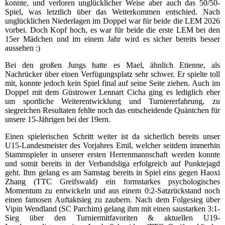
konnte, und verloren unglücklicher Weise aber auch das 50/50-
Spiel, was letztlich über das Weiterkommen entschied. Nach
unglücklichen Niederlagen im Doppel war für beide die LEM 2026
vorbei. Doch Kopf hoch, es war für beide die erste LEM bei den
15er Mädchen und im einem Jahr wird es sicher bereits besser
aussehen :)
Bei den großen Jungs hatte es Mael, ähnlich Etienne, als
Nachrücker über einen Verfügungsplatz sehr schwer. Er spielte toll
mit, konnte jedoch kein Spiel final auf seine Seite ziehen. Auch im
Doppel mit dem Güstrower Lennart Cicha ging es lediglich eher
um sportliche Weiterentwicklung und Turniererfahrung, zu
siegreichen Resultaten fehlte noch das entscheidende Quäntchen für
unsere 15-Jährigen bei der 19ern.
Einen spielerischen Schritt weiter ist da sicherlich bereits unser
U15-Landesmeister des Vorjahres Emil, welcher seitdem immerhin
Stammspieler in unserer ersten Herrenmannschaft werden konnte
und somit bereits in der Verbandsliga erfolgreich auf Punktejagd
geht. Ihm gelang es am Samstag bereits in Spiel eins gegen Haoxi
Zhang (TTC Greifswald) ein formstarkes psychologisches
Momentum zu entwickeln und aus einem 0:2-Satzrückstand noch
einen famosen Auftaktsieg zu zaubern. Nach dem Folgesieg über
Vipin Wendland (SC Parchim) gelang ihm mit einen saustarken 3:1-
Sieg über den Turniermitfavoriten & aktuellen U19-