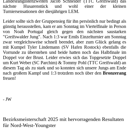
Landesranglistenzweiten Jacob Schneider (TTC Greifswald) das
nächste Husarenstück und wohl einer der kleinen
Turniersensationen der diesjährigen LEM.
Leider sollte sich der Gruppensieg für ihn persönlich nur bedingt als
günstig herausstellen, kam er am Sonntag im Viertelfinale in Person
von Noah Portugal gleich gegen den nächsten saustarken
"Greifswalder Jung". Nach 1:3 war Emils Einzelturnier am Sonntag
zwar vergleichsweise schnell beendet, aber zum Glück gelang es
mit Kumpel Tyler Lindemann (SV Hafen Rostock) ebenfalls die
Vorrunde zu überstehen und beide hatten noch das Halbfinale im
Doppel vor der Brust. Leider erwies sich das Topgesetzte Doppel
um Kurt Weber (SC Parchim) & Tommy Pohl (TTC Greifswald) an
diesem Tag als zu stark und so konnten sich unsere Jungs am Ende
nach großem Kampf und 1:3 trotzdem noch über den
Bronzerang
freuen!
- JW
Bezirksmeisterschaft 2025 mit hervorragenden Resultaten
für Nord-West-Youngster