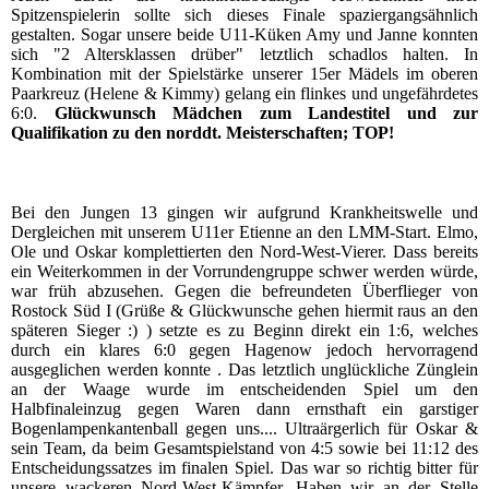
Spitzenspielerin sollte sich dieses Finale spaziergangsähnlich
gestalten. Sogar unsere beide U11-Küken Amy und Janne konnten
sich "2 Altersklassen drüber" letztlich schadlos halten. In
Kombination mit der Spielstärke unserer 15er Mädels im oberen
Paarkreuz (Helene & Kimmy) gelang ein flinkes und ungefährdetes
6:0.
Glückwunsch Mädchen zum Landestitel und zur
Qualifikation zu den norddt. Meisterschaften; TOP!
Bei den Jungen 13 gingen wir aufgrund Krankheitswelle und
Dergleichen mit unserem U11er Etienne an den LMM-Start. Elmo,
Ole und Oskar komplettierten den Nord-West-Vierer. Dass bereits
ein Weiterkommen in der Vorrundengruppe schwer werden würde,
war früh abzusehen. Gegen die befreundeten Überflieger von
Rostock Süd I (Grüße & Glückwunsche gehen hiermit raus an den
späteren Sieger :) ) setzte es zu Beginn direkt ein 1:6, welches
durch ein klares 6:0 gegen Hagenow jedoch hervorragend
ausgeglichen werden konnte . Das letztlich unglückliche Zünglein
an der Waage wurde im entscheidenden Spiel um den
Halbfinaleinzug gegen Waren dann ernsthaft ein garstiger
Bogenlampenkantenball gegen uns.... Ultraärgerlich für Oskar &
sein Team, da beim Gesamtspielstand von 4:5 sowie bei 11:12 des
Entscheidungssatzes im finalen Spiel. Das war so richtig bitter für
unsere wackeren Nord-West-Kämpfer. Haben wir an der Stelle