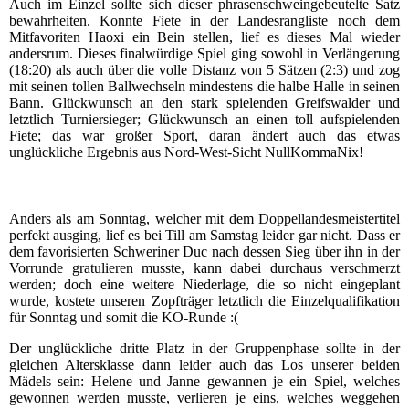
Auch im Einzel sollte sich dieser phrasenschweingebeutelte Satz
bewahrheiten. Konnte Fiete in der Landesrangliste noch dem
Mitfavoriten Haoxi ein Bein stellen, lief es dieses Mal wieder
andersrum. Dieses finalwürdige Spiel ging sowohl in Verlängerung
(18:20) als auch über die volle Distanz von 5 Sätzen (2:3) und zog
mit seinen tollen Ballwechseln mindestens die halbe Halle in seinen
Bann. Glückwunsch an den stark spielenden Greifswalder und
letztlich Turniersieger; Glückwunsch an einen toll aufspielenden
Fiete; das war großer Sport, daran ändert auch das etwas
unglückliche Ergebnis aus Nord-West-Sicht NullKommaNix!
Anders als am Sonntag, welcher mit dem Doppellandesmeistertitel
perfekt ausging, lief es bei Till am Samstag leider gar nicht. Dass er
dem favorisierten Schweriner Duc nach dessen Sieg über ihn in der
Vorrunde gratulieren musste, kann dabei durchaus verschmerzt
werden; doch eine weitere Niederlage, die so nicht eingeplant
wurde, kostete unseren Zopfträger letztlich die Einzelqualifikation
für Sonntag und somit die KO-Runde :(
Der unglückliche dritte Platz in der Gruppenphase sollte in der
gleichen Altersklasse dann leider auch das Los unserer beiden
Mädels sein: Helene und Janne gewannen je ein Spiel, welches
gewonnen werden musste, verlieren je eins, welches weggehen