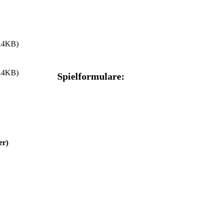
.4KB)
.4KB)
Spielformulare:
er)