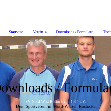
Startseite
Verein
Downloads / Formulare
Tisc
ownloads / Formula
SV Nord-West Rostock von 1974 e.V.
Dein Sportverein im Nord-Westen Rostocks