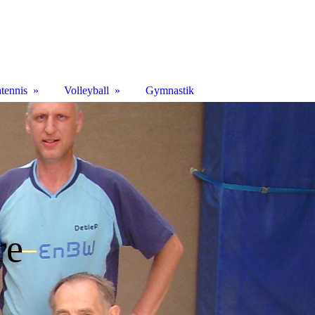
htennis
Volleyball
Gymnastik
re